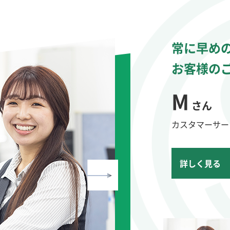
常に早め
未経験の
未経験で
製造業の
常に早め
未経験の
未経験で
製造業の
お客様の
育休取得
場数をこ
派遣から
お客様の
育休取得
場数をこ
派遣から
M
Y
M
S
M
Y
M
S
さん
さん
さん
さん
さん
さん
さん
さん
カスタマーサー
営業第一グルー
生産部 生産第
生産部 生産第
カスタマーサー
営業第一グルー
生産部 生産第
生産部 生産第
詳しく見る
詳しく見る
詳しく見る
詳しく見る
詳しく見る
詳しく見る
詳しく見る
詳しく見る