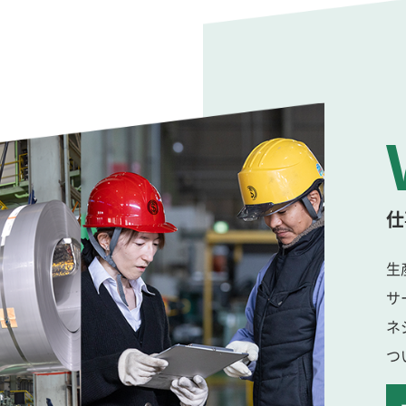
仕
生
サ
ネ
つ