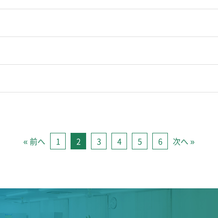
）
« 前へ
1
2
3
4
5
6
次へ »