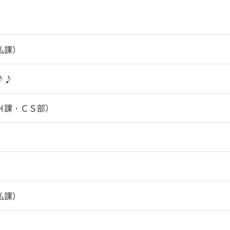
払課）
♪♪
Ｈ課・ＣＳ部）
）
払課）